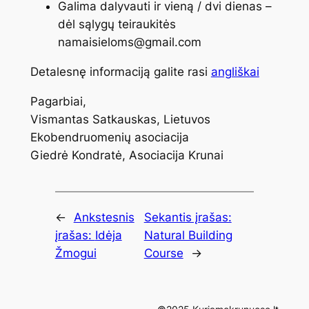
Galima dalyvauti ir vieną / dvi dienas –
dėl sąlygų teiraukitės
namaisieloms@gmail.com
Detalesnę informaciją galite rasi
angliškai
Pagarbiai,
Vismantas Satkauskas, Lietuvos
Ekobendruomenių asociacija
Giedrė Kondratė, Asociacija Krunai
←
Ankstesnis
Sekantis įrašas:
įrašas:
Idėja
Natural Building
Žmogui
Course
→