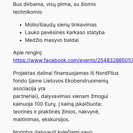
Bus dirbama, visų pirma, su šiomis
technikomis:
Molio/šiaudų sienų tinkavimas
Lauko pavėsinės karkaso statyba
Medžio masyvo baldai
Apie renginį:
https://www.facebook.com/events/25483288505
Projektas dalinai finansuojamas iš NordPlius
fondo (jame Lietuvos Ekobendruomenių
asociacija yra
partneriai), dalyvavimas vienam žmogui
kainuoja 100 Eurų. Į kainą įskaičiuota:
teorinės ir praktinės žinios, nakvynė,
maitinimas, ekskursijos.
Norintys dalyvauti kviečiami savo