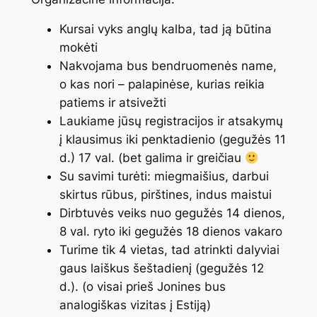
Kursai vyks anglų kalba, tad ją būtina
mokėti
Nakvojama bus bendruomenės name,
o kas nori – palapinėse, kurias reikia
patiems ir atsivežti
Laukiame jūsų registracijos ir atsakymų
į klausimus iki penktadienio (gegužės 11
d.) 17 val. (bet galima ir greičiau
Su savimi turėti: miegmaišius, darbui
skirtus rūbus, pirštines, indus maistui
Dirbtuvės veiks nuo gegužės 14 dienos,
8 val. ryto iki gegužės 18 dienos vakaro
Turime tik 4 vietas, tad atrinkti dalyviai
gaus laiškus šeštadienį (gegužės 12
d.). (o visai prieš Jonines bus
analogiškas vizitas į Estiją)