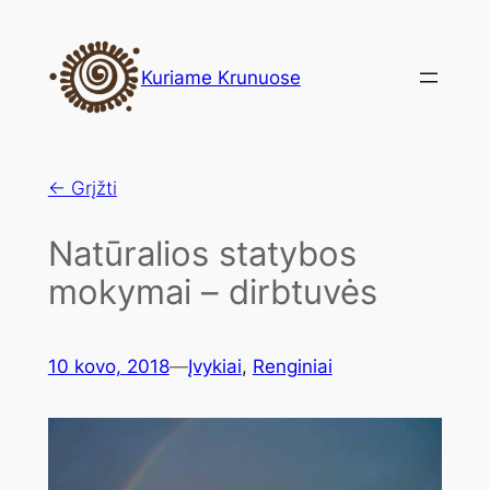
Eiti
prie
Kuriame Krunuose
turinio
← Grįžti
Natūralios statybos
mokymai – dirbtuvės
10 kovo, 2018
—
Įvykiai
, 
Renginiai