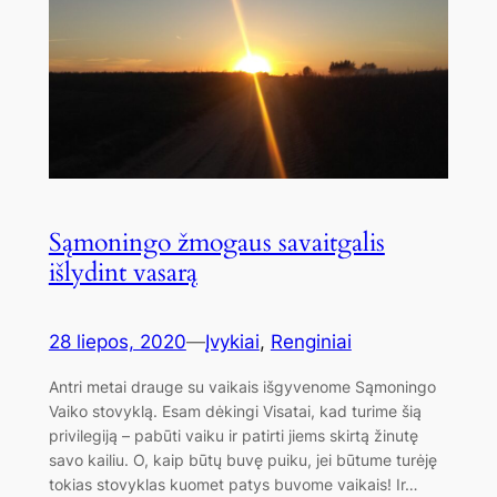
Sąmoningo žmogaus savaitgalis
išlydint vasarą
28 liepos, 2020
—
Įvykiai
, 
Renginiai
Antri metai drauge su vaikais išgyvenome Sąmoningo
Vaiko stovyklą. Esam dėkingi Visatai, kad turime šią
privilegiją – pabūti vaiku ir patirti jiems skirtą žinutę
savo kailiu. O, kaip būtų buvę puiku, jei būtume turėję
tokias stovyklas kuomet patys buvome vaikais! Ir…