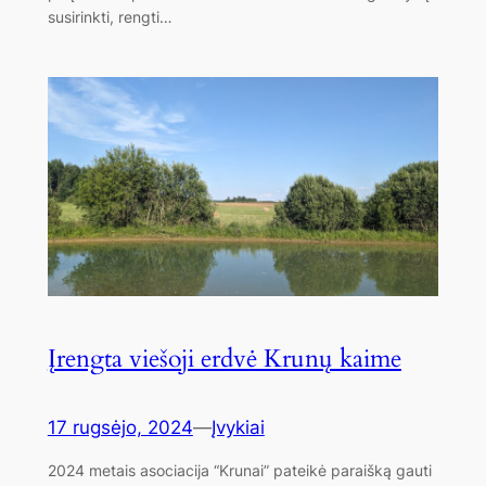
susirinkti, rengti…
Įrengta viešoji erdvė Krunų kaime
17 rugsėjo, 2024
—
Įvykiai
2024 metais asociacija “Krunai” pateikė paraišką gauti