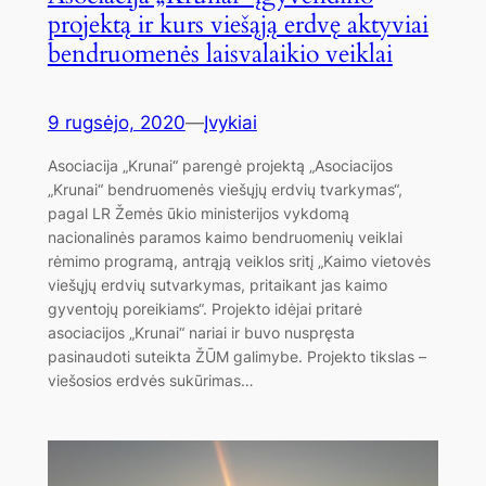
projektą ir kurs viešąją erdvę aktyviai
bendruomenės laisvalaikio veiklai
9 rugsėjo, 2020
—
Įvykiai
Asociacija „Krunai“ parengė projektą „Asociacijos
„Krunai“ bendruomenės viešųjų erdvių tvarkymas“,
pagal LR Žemės ūkio ministerijos vykdomą
nacionalinės paramos kaimo bendruomenių veiklai
rėmimo programą, antrąją veiklos sritį „Kaimo vietovės
viešųjų erdvių sutvarkymas, pritaikant jas kaimo
gyventojų poreikiams“. Projekto idėjai pritarė
asociacijos „Krunai“ nariai ir buvo nuspręsta
pasinaudoti suteikta ŽŪM galimybe. Projekto tikslas –
viešosios erdvės sukūrimas…