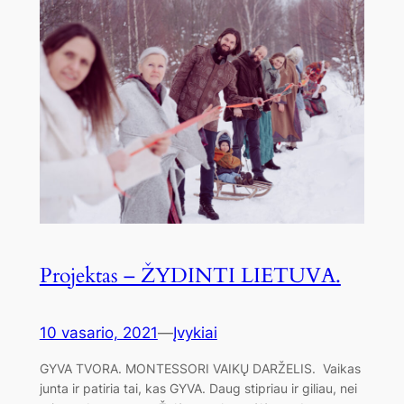
Projektas – ŽYDINTI LIETUVA.
10 vasario, 2021
—
Įvykiai
GYVA TVORA. MONTESSORI VAIKŲ DARŽELIS. Vaikas
junta ir patiria tai, kas GYVA. Daug stipriau ir giliau, nei