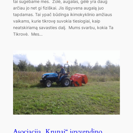
tai sugebame mes. Žolė, augalas, gėlė yra daug
arčiau jo net gi fiziškai. Jis išgyvena augalą juo
tapdamas. Tai ypač būdinga ikimokyklinio amžiaus
vaikams, kurie tikrovę suvokia tiesiogiai, kaip
neatskiriamą savasties dalį. Mums svarbu, kokia Ta
Tikrovė. Mes…
Asociacija „Krunai“ įgyvendino