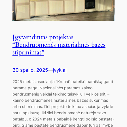
Įgyvendintas projektas
“Bendruomenės materialinės bazės
stiprinimas”
30 spalio, 2025
—
Įvykiai
2025 metais asociacija “Krunai” pateikė paraišką gauti
paramą pagal Nacionalinės paramos kaimo
bendruomenių veiklai teikimo taisyklių I veiklos sritį –
kaimo bendruomenės materialinės bazės sukūrimas
arba stiprinimas. Dėl projekto teikimo asociacija vykdė
narių apklausą. Iki šiol bendruomenė neturėjo savo
patalpų, o 2024 metais pabaigė įrengti poilsio pastatą-
pirtį. Šiame pastate bendruomenė dabar turi galimybę