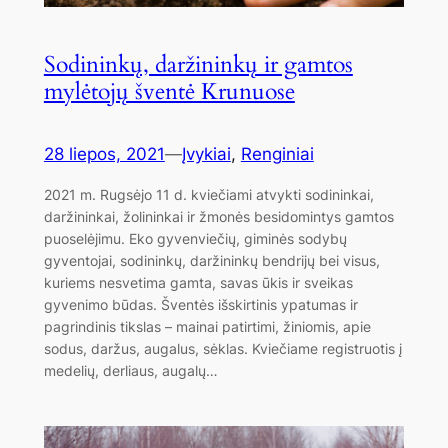
Sodininkų, daržininkų ir gamtos
mylėtojų šventė Krunuose
28 liepos, 2021
—
Įvykiai
, 
Renginiai
2021 m. Rugsėjo 11 d. kviečiami atvykti sodininkai,
daržininkai, žolininkai ir žmonės besidomintys gamtos
puoselėjimu. Eko gyvenviečių, giminės sodybų
gyventojai, sodininkų, daržininkų bendrijų bei visus,
kuriems nesvetima gamta, savas ūkis ir sveikas
gyvenimo būdas. Šventės išskirtinis ypatumas ir
pagrindinis tikslas – mainai patirtimi, žiniomis, apie
sodus, daržus, augalus, sėklas. Kviečiame registruotis į
medelių, derliaus, augalų…