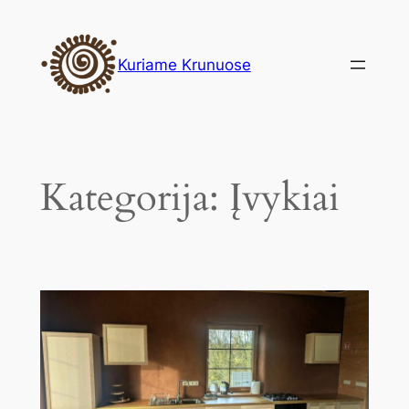
Eiti
prie
Kuriame Krunuose
turinio
Kategorija:
Įvykiai