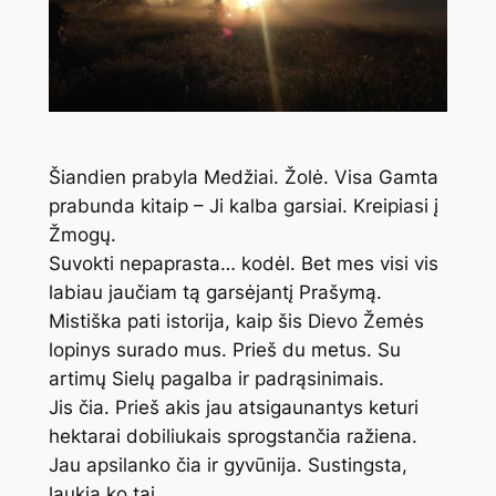
Šiandien prabyla Medžiai. Žolė. Visa Gamta
prabunda kitaip – Ji kalba garsiai. Kreipiasi į
Žmogų.
Suvokti nepaprasta… kodėl. Bet mes visi vis
labiau jaučiam tą garsėjantį Prašymą.
Mistiška pati istorija, kaip šis Dievo Žemės
lopinys surado mus. Prieš du metus. Su
artimų Sielų pagalba ir padrąsinimais.
Jis čia. Prieš akis jau atsigaunantys keturi
hektarai dobiliukais sprogstančia ražiena.
Jau apsilanko čia ir gyvūnija. Sustingsta,
laukia ko tai…