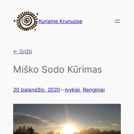
Eiti
prie
Kuriame Krunuose
turinio
← Grįžti
Miško Sodo Kūrimas
20 balandžio, 2020
—
Įvykiai
, 
Renginiai