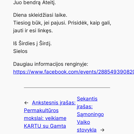
Juo bendrą Ateitį.
Diena skleidžiasi laike.
Tiesiog būk, jei pajusi. Prisidėk, kaip gali,
jauti ir esi linkęs.
Iš Širdies į Širdį.
Sielos
Daugiau informacijos renginyje:
https://www.facebook.com/events/28854939082
Sekantis
←
Ankstesnis įrašas:
įrašas:
Permakultūros
Sąmoningo
mokslai: veikiame
Vaiko
KARTU su Gamta
stovykla
→