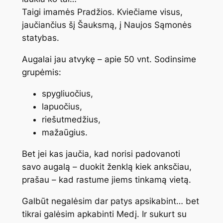
Taigi imamės Pradžios. Kviečiame visus,
jaučiančius šį Šauksmą, į Naujos Sąmonės
statybas.
Augalai jau atvykę – apie 50 vnt. Sodinsime
grupėmis:
spygliuočius,
lapuočius,
riešutmedžius,
mažaūgius.
Bet jei kas jaučia, kad norisi padovanoti
savo augalą – duokit ženklą kiek anksčiau,
prašau – kad rastume jiems tinkamą vietą.
Galbūt negalėsim dar patys apsikabint… bet
tikrai galėsim apkabinti Medį. Ir sukurt su