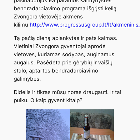
pasinaudojus ES paramos kaimynystės
bendradarbiavimo programa išgrįsti kelią
Zvongora vietovėje akmens
kilimu
http://www.progressusgroup.lt/lt/akmeninis
Tą pačią dieną aplankytas ir pats kaimas.
Vietiniai Zvongora gyventojai aprodė
vietoves, kuriamas sodybas, auginamus
augalus. Pasėdėta prie gėrybių ir vaišių
stalo, aptartos bendradarbiavimo
galimybės.
Didelis ir tikras mūsų noras draugauti. Ir tai
puiku. O kaip gyvent kitaip?