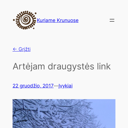
Eiti
prie
Kuriame Krunuose
turinio
← Grįžti
Artėjam draugystės link
22 gruodžio, 2017
—
Įvykiai