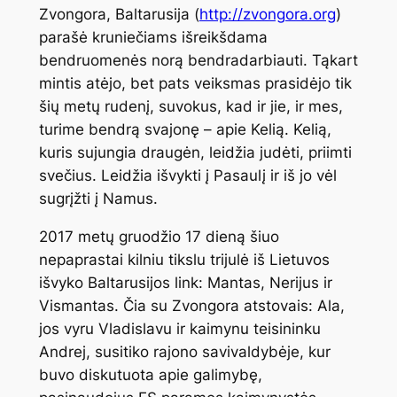
Zvongora, Baltarusija (
http://zvongora.org
)
parašė kruniečiams išreikšdama
bendruomenės norą bendradarbiauti. Tąkart
mintis atėjo, bet pats veiksmas prasidėjo tik
šių metų rudenį, suvokus, kad ir jie, ir mes,
turime bendrą svajonę – apie Kelią. Kelią,
kuris sujungia draugėn, leidžia judėti, priimti
svečius. Leidžia išvykti į Pasaulį ir iš jo vėl
sugrįžti į Namus.
2017 metų gruodžio 17 dieną šiuo
nepaprastai kilniu tikslu trijulė iš Lietuvos
išvyko Baltarusijos link: Mantas, Nerijus ir
Vismantas. Čia su Zvongora atstovais: Ala,
jos vyru Vladislavu ir kaimynu teisininku
Andrej, susitiko rajono savivaldybėje, kur
buvo diskutuota apie galimybę,