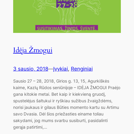
Idėja Žmogui
3 sausio, 2018
—
Įvykiai
, 
Renginiai
Sausio 27 – 28, 2018, Girios g. 13, 15, Agurkiškės
kaime, Kazlų Rūdos seniūnijoje – IDĖJA ŽMOGUI Praėjo
gana kitokie metai. Bet kaip ir kiekvieną gruodį,
spustelėjus šaltukui ir ryškiau sužibus žvaigždėms,
norisi jaukaus ir gilaus Būties momento kartu su Artimu
savo Dvasia. Dėl šios priežasties einame toliau
sakydami, jog mums svarbu susiburti, pasidalinti
gerąja patirtimi,…