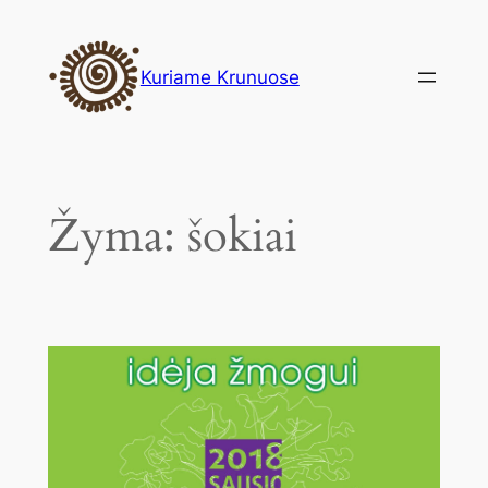
Eiti
prie
Kuriame Krunuose
turinio
Žyma:
šokiai