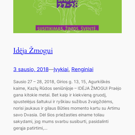
Idėja Žmogui
3 sausio, 2018
—
Įvykiai
, 
Renginiai
Sausio 27 – 28, 2018, Girios g. 13, 15, Agurkiškės
kaime, Kazlų Rūdos seniūnijoje – IDĖJA ŽMOGUI Praėjo
gana kitokie metai. Bet kaip ir kiekvieną gruodį,
spustelėjus šaltukui ir ryškiau sužibus žvaigždėms,
norisi jaukaus ir gilaus Būties momento kartu su Artimu
savo Dvasia. Dėl šios priežasties einame toliau
sakydami, jog mums svarbu susiburti, pasidalinti
gerąja patirtimi,…