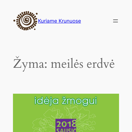
Eiti
prie
Kuriame Krunuose
turinio
Žyma:
meilės erdvė