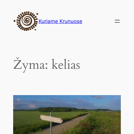
Eiti
prie
Kuriame Krunuose
turinio
Žyma:
kelias