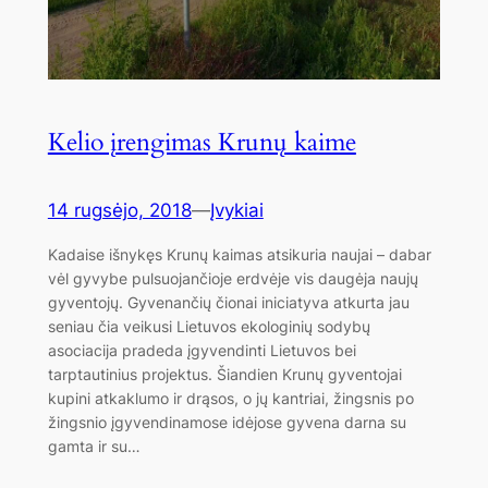
Kelio įrengimas Krunų kaime
14 rugsėjo, 2018
—
Įvykiai
Kadaise išnykęs Krunų kaimas atsikuria naujai – dabar
vėl gyvybe pulsuojančioje erdvėje vis daugėja naujų
gyventojų. Gyvenančių čionai iniciatyva atkurta jau
seniau čia veikusi Lietuvos ekologinių sodybų
asociacija pradeda įgyvendinti Lietuvos bei
tarptautinius projektus. Šiandien Krunų gyventojai
kupini atkaklumo ir drąsos, o jų kantriai, žingsnis po
žingsnio įgyvendinamose idėjose gyvena darna su
gamta ir su…